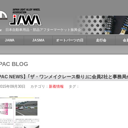
日本自動車用品・部品アフターマーケット振興会
JAWA
JASMA
オートパーツの日
走行会
会
PAC BLOG
PAC NEWS】｢ザ・ワンメイクレース祭り｣に会員2社と事務局
015年09月30日
カテゴリ：
新着情報
タグ：